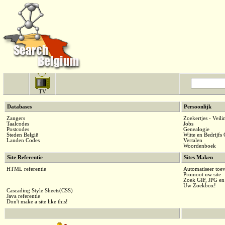
TV
Databases
Persoonlijk
Zangers
Zoekertjes - Veil
Taalcodes
Jobs
Postcodes
Genealogie
Steden België
Witte en Bedrijfs 
Landen Codes
Vertalen
Woordenboek
Site Referentie
Sites Maken
HTML referentie
Automatiseer toe
Promoot uw site
Zoek GIF, JPG e
Uw Zoekbox!
Cascading Style Sheets(CSS)
Java referentie
Don't make a site like this!