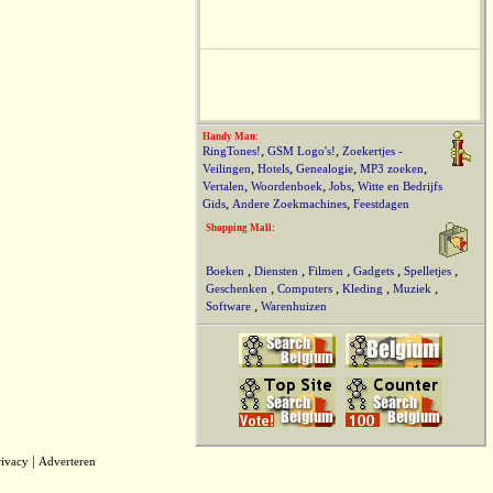
Handy Man:
,
,
RingTones!
GSM Logo's!
Zoekertjes -
,
,
,
,
Veilingen
Hotels
Genealogie
MP3 zoeken
,
,
,
Vertalen
Woordenboek
Jobs
Witte en Bedrijfs
,
,
Gids
Andere Zoekmachines
Feestdagen
Shopping Mall:
,
,
,
,
,
Boeken
Diensten
Filmen
Gadgets
Spelletjes
,
,
,
,
Geschenken
Computers
Kleding
Muziek
,
Software
Warenhuizen
|
rivacy
Adverteren