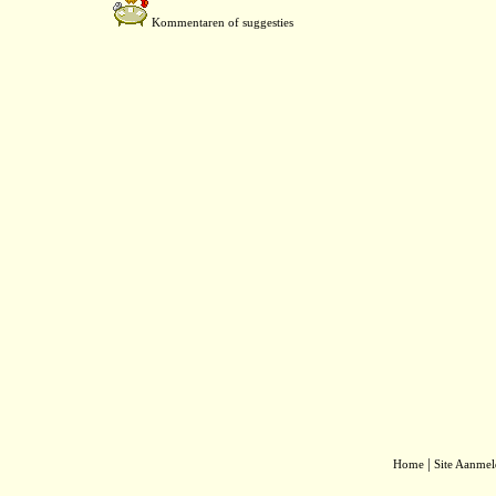
Kommentaren of suggesties
|
Home
Site Aanme