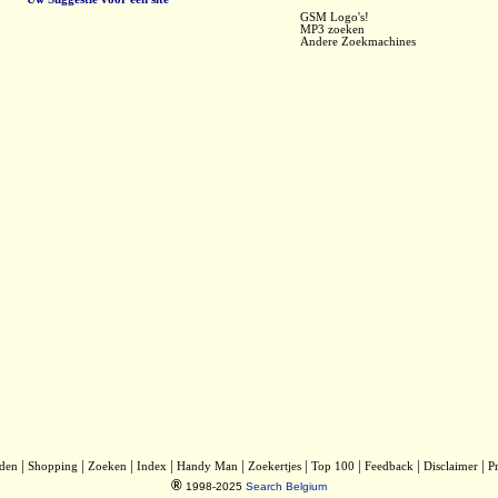
GSM Logo's!
MP3 zoeken
Andere Zoekmachines
|
|
|
|
|
|
|
|
|
lden
Shopping
Zoeken
Index
Handy Man
Zoekertjes
Top 100
Feedback
Disclaimer
P
®
1998-2025
Search Belgium