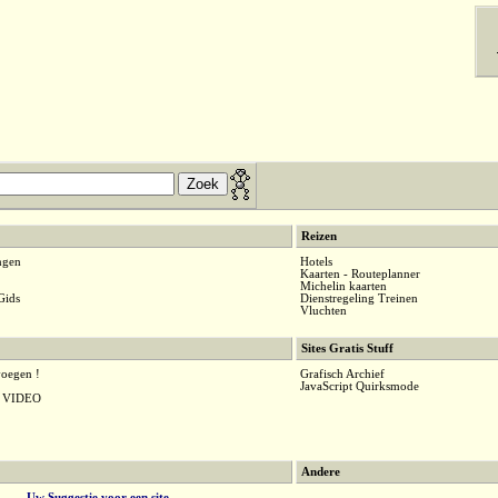
Reizen
ingen
Hotels
Kaarten - Routeplanner
Michelin kaarten
Gids
Dienstregeling Treinen
Vluchten
Sites Gratis Stuff
voegen !
Grafisch Archief
JavaScript Quirksmode
n VIDEO
Andere
Uw Suggestie voor een site