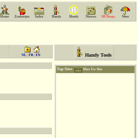
Home
Zoekertjes
Index
Handy
Hotels
Nieuws
SB Shops
Weer
Handy Tools
NL
FR
EN
|
|
Top Sites
Hier Uw Site