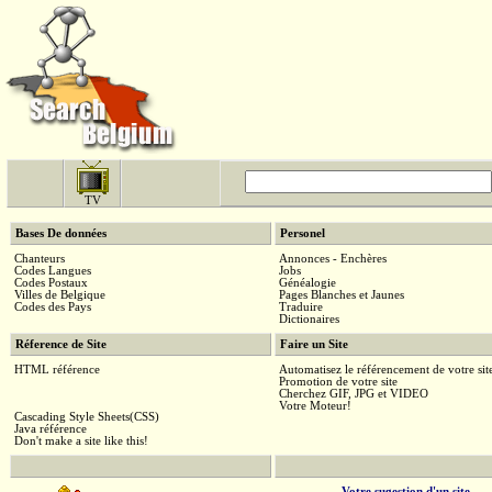
TV
Bases De données
Personel
Chanteurs
Annonces - Enchères
Codes Langues
Jobs
Codes Postaux
Généalogie
Villes de Belgique
Pages Blanches et Jaunes
Codes des Pays
Traduire
Dictionaires
Réference de Site
Faire un Site
HTML référence
Automatisez le référencement de votre sit
Promotion de votre site
Cherchez GIF, JPG et VIDEO
Votre Moteur!
Cascading Style Sheets(CSS)
Java référence
Don't make a site like this!
Votre sugestion d'un site