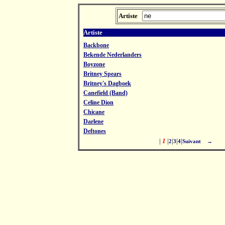
Artiste
Artiste
Backbone
Bekende Nederlanders
Boyzone
Britney Spears
Britney's Dagboek
Canefield (Band)
Celine Dion
Chicane
Darlene
Deftones
|
1
|
|
|
|
2
3
4
Suivant →