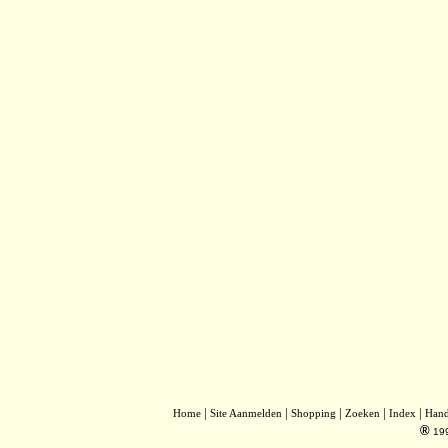
|
|
|
|
|
Home
Site Aanmelden
Shopping
Zoeken
Index
Han
®
19