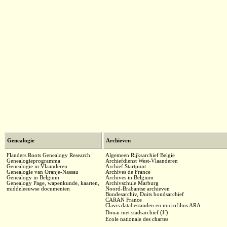
Genealogie
Archieven
Flanders Roots Genealogy Research
Algemeen Rijksarchief België
Genealogieprogramma
Archiefdienst West-Vlaanderen
Genealogie in Vlaanderen
Archief.Startpunt
Genealogie van Oranje-Nassau
Archives de France
Genealogy in Belgium
Archives in Belgium
Genealogy Page, wapenkunde, kaarten,
Archivschule Marburg
middeleeuwse documenten
Noord-Brabantse archieven
Bundesarchiv, Duits bondsarchief
CARAN France
Clavis databestanden en microfilms ARA
(F)
Douai met stadsarchief
Ecole nationale des chartes