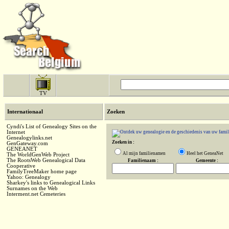
TV
Internationaal
Zoeken
Cyndi's List of Genealogy Sites on the
Internet
Genealogylinks.net
Zoeken in :
GenGateway.com
GENEANET
Al mijn familienamen
Heel het GeneaNet
The WorldGenWeb Project
The RootsWeb Genealogical Data
Familienaam :
Gemeente :
Cooperative
FamilyTreeMaker home page
Yahoo: Genealogy
Sharkey's links to Genealogical Links
Surnames on the Web
Interment.net Cemeteries