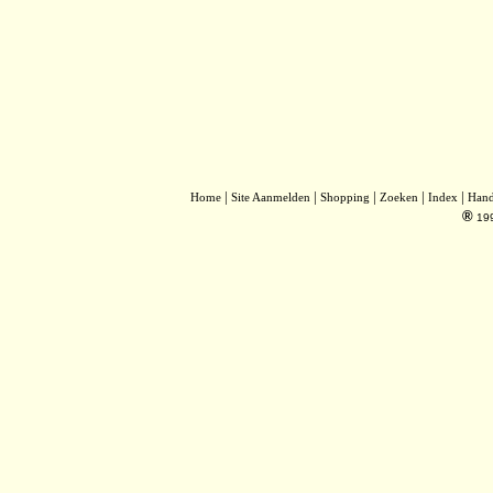
|
|
|
|
|
Home
Site Aanmelden
Shopping
Zoeken
Index
Han
®
19