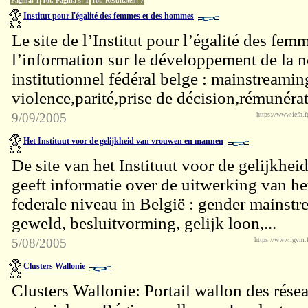
Pagina: 1
Tot. Pagina´s: 1
Tot. Resultaten: 7
Institut pour l'égalité des femmes et des hommes
Le site de l’Institut pour l’égalité des fe
l’information sur le développement de la 
institutionnel fédéral belge : mainstreaming
violence,parité,prise de décision,rémunér
9/09/2005
https://www.iefh.f
Het Instituut voor de gelijkheid van vrouwen en mannen
De site van het Instituut voor de gelijkh
geeft informatie over de uitwerking van he
federale niveau in België : gender mainstrea
geweld, besluitvorming, gelijk loon,...
5/08/2005
https://www.igvm.
Clusters Wallonie
Clusters Wallonie: Portail wallon des rés