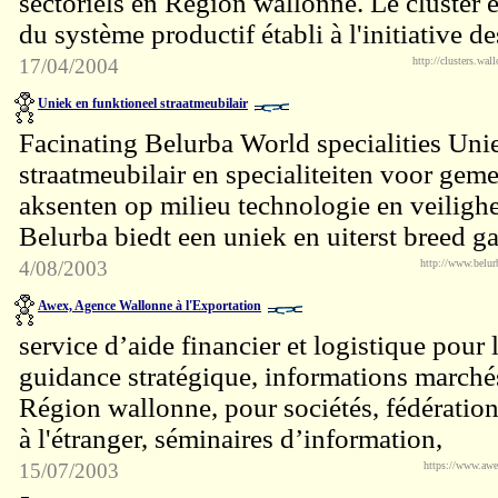
sectoriels en Région wallonne. Le cluster 
du système productif établi à l'initiative d
17/04/2004
http://clusters.wall
Uniek en funktioneel straatmeubilair
Facinating Belurba World specialities Uni
straatmeubilair en specialiteiten voor ge
aksenten op milieu technologie en veilighe
Belurba biedt een uniek en uiterst breed 
4/08/2003
http://www.belur
Awex, Agence Wallonne à l'Exportation
service d’aide financier et logistique pour 
guidance stratégique, informations marchés
Région wallonne, pour sociétés, fédératio
à l'étranger, séminaires d’information,
15/07/2003
https://www.awe