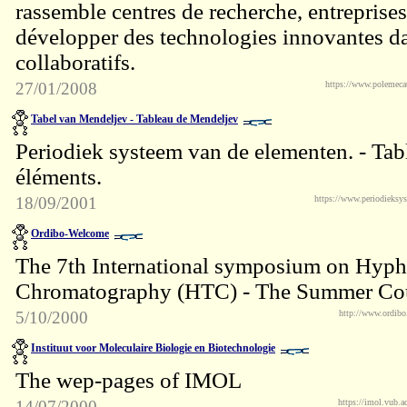
rassemble centres de recherche, entreprises
développer des technologies innovantes da
collaboratifs.
27/01/2008
https://www.polemecat
Tabel van Mendeljev - Tableau de Mendeljev
Periodiek systeem van de elementen. - Tab
éléments.
18/09/2001
https://www.periodieksy
Ordibo-Welcome
The 7th International symposium on Hyph
Chromatography (HTC) - The Summer Cou
5/10/2000
http://www.ordibo
Instituut voor Moleculaire Biologie en Biotechnologie
The wep-pages of IMOL
14/07/2000
https://imol.vub.ac