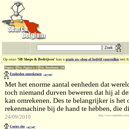
Op onze
'SB Shops & Bedrijven'
kan u
met fo
gratis uw shop of bedrijf voorstellen
Pagina: 1
Tot. Pagina´s: 15
Tot. Resultaten: 146
Eenheden omrekenen
Met het enorme aantal eenheden dat wereld
toch niemand durven beweren dat hij al de
kan omrekenen. Des te belangrijker is het
rekenmachine bij de hand te hebben, die di
24/09/2010
http://www.eenheden-omre
Corps cite