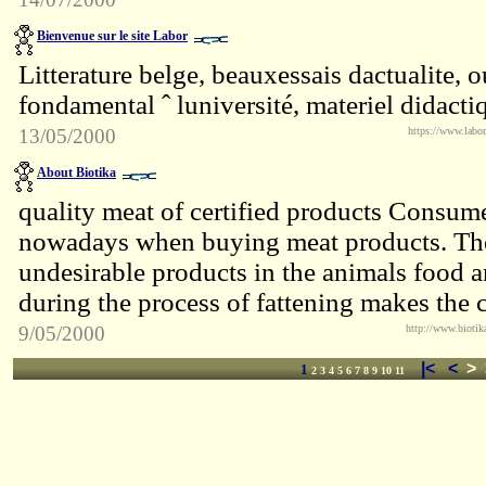
Bienvenue sur le site Labor
Litterature belge, beauxessais dactualite, 
fondamental ˆ luniversité, materiel didacti
13/05/2000
https://www.labor
About Biotika
quality meat of certified products Consume
nowadays when buying meat products. Th
undesirable products in the animals food a
during the process of fattening makes the c
9/05/2000
http://www.biotik
|<
<
>
1
2
3
4
5
6
7
8
9
10
11