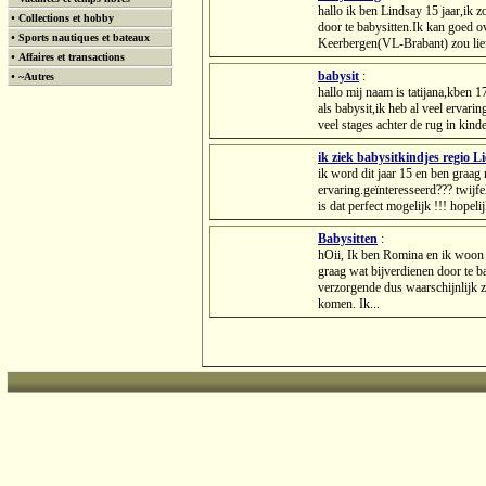
hallo ik ben Lindsay 15 jaar,ik 
•
Collections et hobby
door te babysitten.Ik kan goed 
•
Sports nautiques et bateaux
Keerbergen(VL-Brabant) zou liefst
•
Affaires et transactions
babysit
:
•
~Autres
hallo mij naam is tatijana,kben 1
als babysit,ik heb al veel ervari
veel stages achter de rug in kinde
ik ziek babysitkindjes regio Lie
ik word dit jaar 15 en ben graag 
ervaring.geïnteresseerd??? twijfel
is dat perfect mogelijk !!! hopeli
Babysitten
:
hOii, Ik ben Romina en ik woon i
graag wat bijverdienen door te ba
verzorgende dus waarschijnlijk za
komen. Ik...