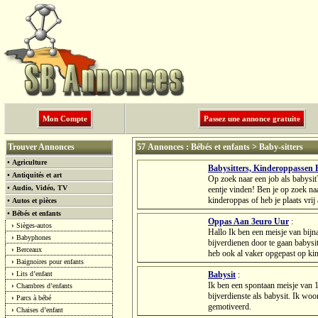
Mon Compte
Passez une annonce gratuite
Trouver Annonces
57 Annonces : Bébés et enfants > Baby-sitters
•
Agriculture
Babysitters, Kinderoppassen
•
Antiquités et art
Op zoek naar een job als babysit
•
Audio, Vidéo, TV
eentje vinden! Ben je op zoek naa
kinderoppas of heb je plaats vrij 
•
Autos et pièces
•
Bébés et enfants
Oppas Aan 3euro Uur
:
›
Sièges-autos
Hallo Ik ben een meisje van bijn
›
Babyphones
bijverdienen door te gaan babysi
›
Berceaux
heb ook al vaker opgepast op kind
›
Baignoires pour enfants
›
Lits d’enfant
Babysit
:
Ik ben een spontaan meisje van 
›
Chambres d’enfants
bijverdienste als babysit. Ik wo
›
Parcs à bébé
gemotiveerd.
›
Chaises d’enfant