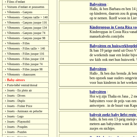
›
Films d’enfant
Babysitten
:
›
Voitures d’enfant et poussettes
Hallo, ik ben Barbara en ben 14 j
›
Vêtements - Garçons
op kinderen, daarom zou ik graag
›
Vêtements - Garçons taille > 140
op te nemen. Ikzelf woon in Lier 
›
Vêtements - Garçons jusque 116
Kinderoppas in Costa Rica vo
›
Vêtements - Garçons jusque 134
Kinderoppas in Costa Rica vanaf
›
Vêtements - Garçons jusque 74
manuelcalvelo.com/jobs
›
Vêtements - Garçons jusque 98
›
Vêtements - Filles
Babysitten en huiswerkbegelei
›
Vêtements - Filles taille > 140
Ik ban 19 jarige meid uit Oost-
›
Vêtements - Filles jusque 116
de weekends naar een leuke bijve
›
Vêtements - Filles jusque 134
uw kids ook met hun huiswerk. U
›
Vêtements - Filles jusque 74
Babysitten
:
›
Vêtements - Filles jusque 98
Hallo , Ik ben dus brenda ,ik ben
›
Vêtements - chaussures
ben opzoek naar ouders omgeving
Baby-sitters
›
voor hun kinderen in het weekend 
›
Porte-bébé ventral/dorsal
›
Jouets - En plein air
babysitten
:
›
Jouets - Divers
Hoi wij zijn Thalia en Jana , 2 m
babysitters voor de prijs van een .
›
Jouets - Duplo
antwerpen . in de buurt van Kapel
›
Jouets - Fisher Price
›
Jouets - Animaux en peluche
babysit zoekt baby liefst regio
›
Jouets - Lego
hallo, ik ben een 13-jarig meisje 
›
Jouets - Playmobil
meteen aan babysitten want ik he
›
Jouets - Poupées
zusjes en nichtjes.
›
Jouets - Puzzles