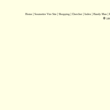
|
|
|
|
|
|
Home
Soumettre Vtre Site
Shopping
Chercher
Index
Handy Man
®
19