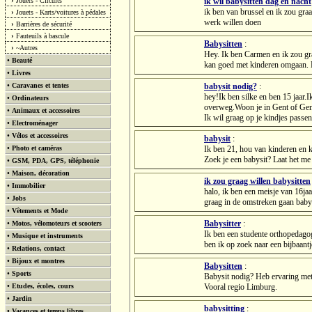
›
Jouets - Circuits
ik wil babysitten dag en nacht
ik ben van brussel en ik zou graa
›
Jouets - Karts/voitures à pédales
werk willen doen
›
Barrières de sécurité
›
Fauteuils à bascule
Babysitten
:
›
~Autres
Hey. Ik ben Carmen en ik zou gra
•
Beauté
kan goed met kinderen omgaan. Bel
•
Livres
•
Caravanes et tentes
babysit nodig?
:
hey!Ik ben silke en ben 15 jaar.
•
Ordinateurs
overweg.Woon je in Gent of Gent
•
Animaux et accessoires
Ik wil graag op je kindjes passen
•
Electroménager
•
Vélos et accessoires
babysit
:
•
Photo et caméras
Ik ben 21, hou van kinderen en 
Zoek je een babysit? Laat het me
•
GSM, PDA, GPS, téléphonie
•
Maison, décoration
ik zou graag willen babysitten
•
Immobilier
halo, ik ben een meisje van 16ja
•
Jobs
graag in de omstreken gaan babys
•
Vêtements et Mode
Babysitter
:
•
Motos, vélomoteurs et scooters
Ik ben een studente orthopedagog
•
Musique et instruments
ben ik op zoek naar een bijbaantj
•
Relations, contact
•
Bijoux et montres
Babysitten
:
•
Sports
Babysit nodig? Heb ervaring met
•
Etudes, écoles, cours
Vooral regio Limburg.
•
Jardin
babysitting
:
•
Vacances et temps libres